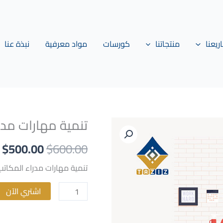
يعنا
منتجاتنا
كورسات
مواد معرفية
نبذة عنا
تنمية مهارات مدرا
السعر
ا
كمية
تنمية
الأصلي
ا
$
500.00
$
600.00
مهارات
هو:
ه
مدراء
تنمية مهارات مدراء المكاتب 
المكاتب
.00.
$600.00.
والسكرتارية
اشتري الآن
التنفيذية