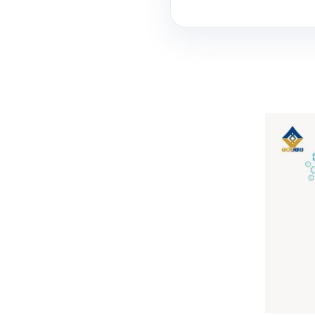
عر
الي