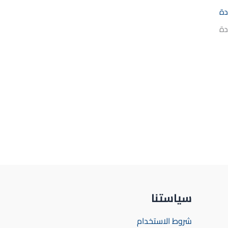
دة
دة
سياستنا
شروط الاستخدام