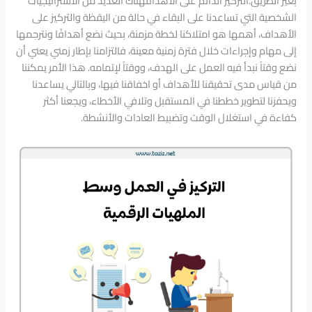
بغير الطريق.التركيز الدائم على الأهدافهناك العديد من الاستراتيجيات
الشخصية التي تساعدنا على البقاء في حالة من اليقظة والتركيز على
الأهداف، أهمها هو امتلاكنا لخطة مزمنة، بحيث نضع أهدافًا ونترجمها
إلى مهام وإجراءات خلال فترة زمنية معينة، فالتزامنا بإطار زمني يعني أن
نضع وقتاً نبدأ فيه العمل على الهدف، ووقتاً لإتمامه. هذا الأمر يمكننا
من قياس مدى تحقيقنا للأهداف أو اخفاقنا فيها، وبالتالي يساعدنا
ويحفزنا لتطوير خططنا في المستقبل وتلافي الأخطاء، ويجعنا أكثر
كفاءة في استغلال الوقت وتضبيط العادات والأنشطة.