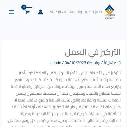
خطي
لى
تعزيز للتدريب والاستشارات الإدارية
لمحتوى
التركيز في العمل
اترك تعليقاً
/ بواسطة
04/10/2023
/
admin
التركيز على الأهداف ليس بالأمر السهل، ففي العادة نكون أكثر
حماسة وتحفزاً عند وضع أهدافنا بداية كل خطة، لكننا جميعًا نشعر
بتراجع هذه الحماسة بمرور الوقت، فهناك من العوائق والمثبطات ما
تجعلنا مثقلين بالأعباء ومحبطين، كما أن معظمنا متعلقون ببعض
العادات السيئة والفارغة، والتي تشتت انتباهنا وتفرغ طاقاتنا فيما لا
طائل منه، لذلك قد نتعثر في طريقنا لتحقيق الأهداف أو نفاجأ بأنّا قد
استُنزفنا في مسارات فرعية تحيد بنا عن وجهتنا الصحيحة وطريقنا
الصائبة، وقديماً قالوا: الملتفت لا يصل.. نعم؛ وكيف يصل وهو منشغل