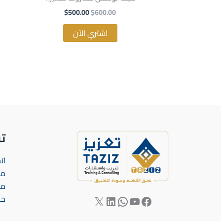
$
500.00
$
600.00
اشتري الآن
ت
ات
مش
من
خد